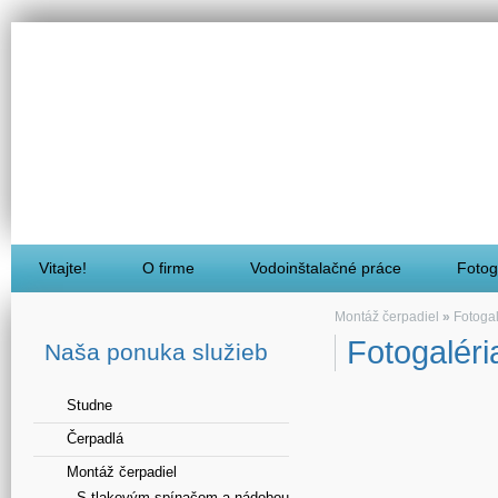
Vitajte!
O firme
Vodoinštalačné práce
Fotog
Montáž čerpadiel
»
Fotogal
Fotogaléri
Naša ponuka služieb
Studne
Čerpadlá
Montáž čerpadiel
S tlakovým spínačom a nádobou