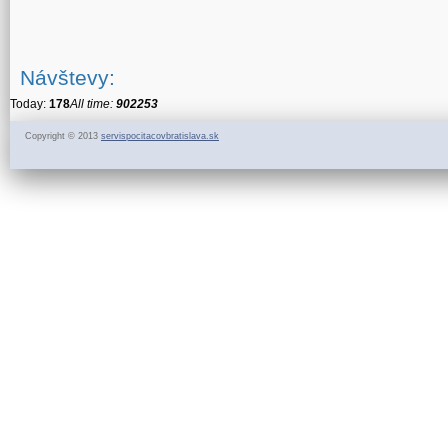
Návštevy:
Today:
178
All time:
902253
Copyright © 2013
servispocitacovbratislava.sk