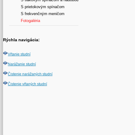
S prietokovým spínačom
S frekvenčným meničom
Fotogaléria
Rýchla navigácia:
Vŕtanie studní
Narážanie studní
Čistenie narážaných studní
Čistenie vŕtaných studní